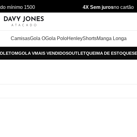
do mínimo 1500
4X Sem juros
no cartão
Camisas
Gola O
Gola Polo
Henley
Shorts
Manga Longa
MOLETOM
GOLA V
MAIS VENDIDOS
OUTLET
QUEIMA DE ESTOQUE
S