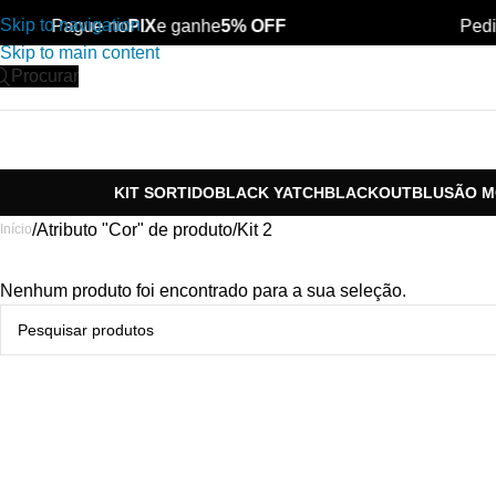
Skip to navigation
Pague no
PIX
e ganhe
5% OFF
Pedi
Skip to main content
Procurar
KIT SORTIDO
BLACK YATCH
BLACKOUT
BLUSÃO 
Atributo "Cor" de produto
Kit 2
Início
Nenhum produto foi encontrado para a sua seleção.