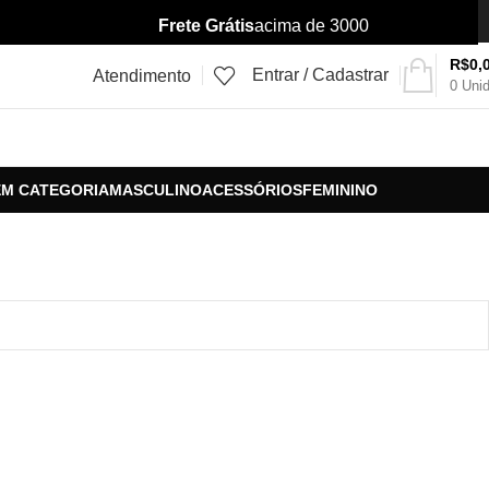
Frete Grátis
acima de 3000
R$
0,
Entrar / Cadastrar
Atendimento
0
Uni
EM CATEGORIA
MASCULINO
ACESSÓRIOS
FEMININO