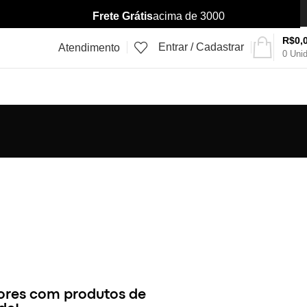
Frete Grátis
acima de 3000
R$
0,
Entrar / Cadastrar
Atendimento
0
Uni
ores com produtos de