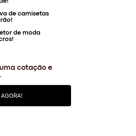
de!
iva de camisetas
rão!
setor de moda
cros!
r uma cotação e
.
 AGORA!