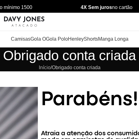
nimo 1500
4X Sem juros
no cartão
Camisas
Gola O
Gola Polo
Henley
Shorts
Manga Longa
Obrigado conta criada
Início
Obrigado conta criada
Parabéns!
Atraia a atenção dos consumid