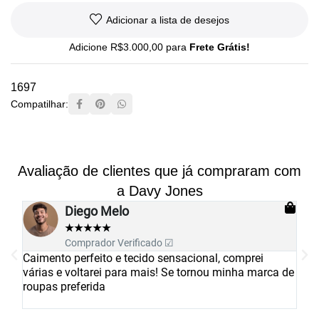
Adicionar a lista de desejos
Adicione
R$
3.000,00
para
Frete Grátis!
1697
Compatilhar:
Avaliação de clientes que já compraram com
a Davy Jones
Mauricio Costa
★
★
★
★
★
Comprador Verificado ☑
Camisa muito boa com tecido diferenciado. O
ca de
caimento é perfeito. Todos os passos do seu pedido
são informados até a entrega. Excelente!!!