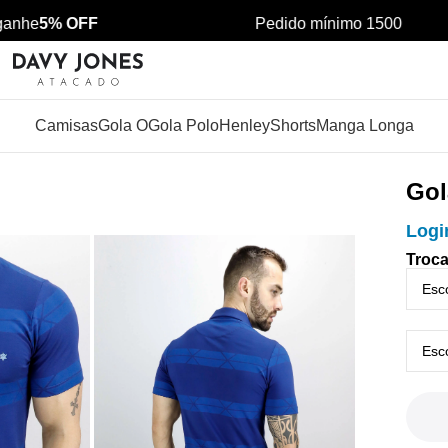
he
5% OFF
Pedido mínimo 1500
Camisas
Gola O
Gola Polo
Henley
Shorts
Manga Longa
Gol
Logi
Troca