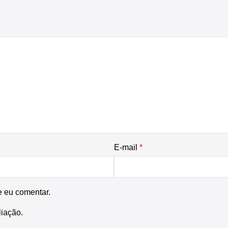
E-mail
*
e eu comentar.
liação.