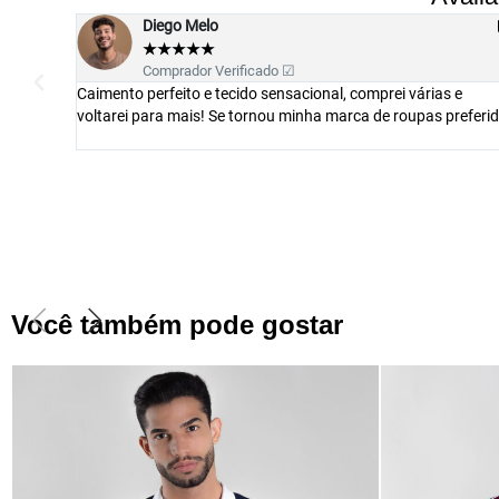
Mauricio Costa
★
★
★
★
★
Comprador Verificado ☑
 e
Camisa muito boa com tecido diferenciado. O caimento é
referida
perfeito. Todos os passos do seu pedido são informados até 
entrega. Excelente!!!
Você também pode gostar​