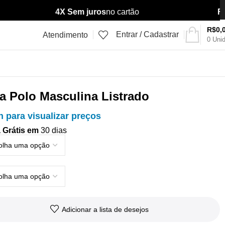
4X Sem juros
no cartão
Frete
R$
0,
Entrar / Cadastrar
Atendimento
0
Uni
a Polo Masculina Listrado
n para visualizar preços
 Grátis em
30 dias
Adicionar a lista de desejos