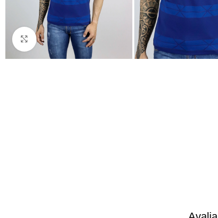
Clique para ampliar
Avali