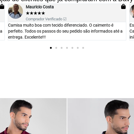
Luiz Lavachi
★
★
★
★
★
Comprador Verificado ☑
Estou impressionado com a qualidade da peça recebida.
O 
a
Caimento perfeito e preço acessível. Parabéns amigos e foi o
pa
início de uma parceria duradoura.
es