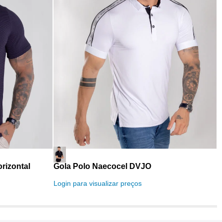
rizontal
Gola Polo Naecocel DVJO
C
Login para visualizar preços
L