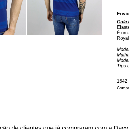
Envio
Gola 
Elast
É uma
Royal
Mode
Malh
Mode
Tipo 
1642
Compat
ação de clientes que já compraram com a Davy