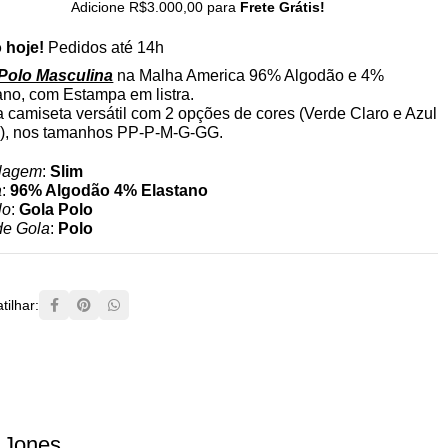
Adicione
R$
3.000,00
para
Frete Grátis!
 hoje!
Pedidos até 14h
Polo Masculina
na Malha America 96% Algodão e 4%
ano, com Estampa em listra.
 camiseta versátil com 2 opções de cores (Verde Claro e Azul
), nos tamanhos PP-P-M-G-GG.
lagem
:
Slim
a
:
96% Algodão 4% Elastano
lo
:
Gola Polo
de Gola
:
Polo
ilhar:
 Jones