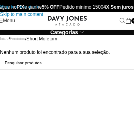
Skip to navigation
ague no
PIX
e ganhe
5% OFF
Pedido mínimo 1500
4X Sem juros
Skip to main content
Menu
Categorias
Short Moletom
Início
Feminino
Nenhum produto foi encontrado para a sua seleção.