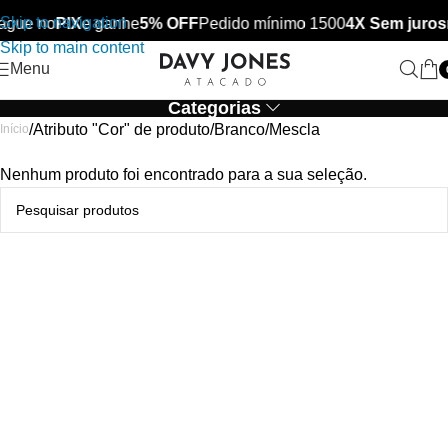
Skip to navigation
ague no
PIX
e ganhe
5% OFF
Pedido mínimo 1500
4X Sem juros
Skip to main content
Menu
Categorias
Atributo "Cor" de produto
Branco/Mescla
Início
Nenhum produto foi encontrado para a sua seleção.