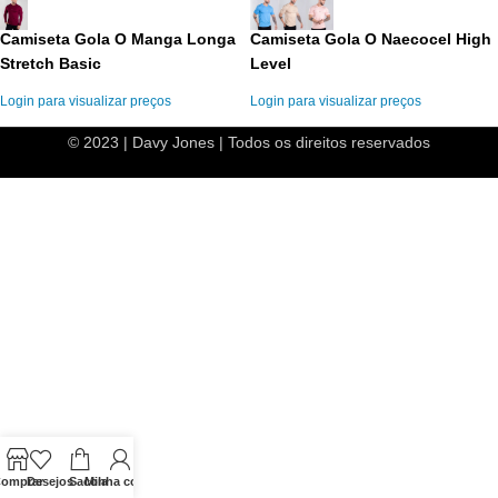
Camiseta Gola O Manga Longa
Camiseta Gola O Naecocel High
Stretch Basic
Level
Login para visualizar preços
Login para visualizar preços
© 2023 | Davy Jones | Todos os direitos reservados
omprar
Desejos
Sacola
Minha conta