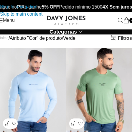
Skip to navigation
ague no
PIX
e ganhe
5% OFF
Pedido mínimo 1500
4X Sem juros
Skip to main content
Menu
Categorias
Filtros
Atributo "Cor" de produto
Verde
Início