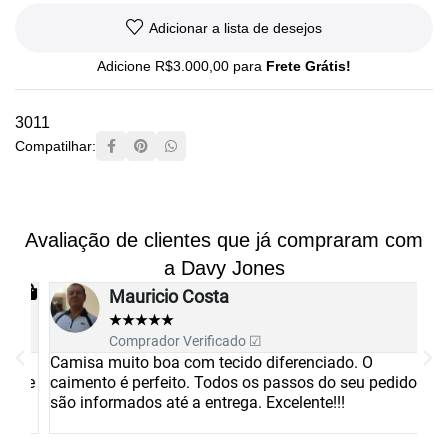
Adicionar a lista de desejos
Adicione
R$
3.000,00
para
Frete Grátis!
3011
Compatilhar:
Avaliação de clientes que já compraram com
a Davy Jones
Mauricio Costa
★
★
★
★
★
Comprador Verificado ☑
Camisa muito boa com tecido diferenciado. O
Es
 de
caimento é perfeito. Todos os passos do seu pedido
re
são informados até a entrega. Excelente!!!
Pa
du