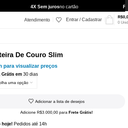
4X Sem juros
no cartão
Fret
R$
0,
Entrar / Cadastrar
Atendimento
0
Uni
teira De Couro Slim
n para visualizar preços
 Grátis em
30 dias
Adicionar a lista de desejos
Adicione
R$
3.000,00
para
Frete Grátis!
 hoje!
Pedidos até 14h