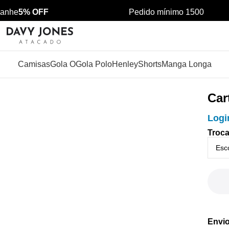
nhe
5% OFF
Pedido mínimo 1500
Camisas
Gola O
Gola Polo
Henley
Shorts
Manga Longa
Car
Logi
Troca
Envio