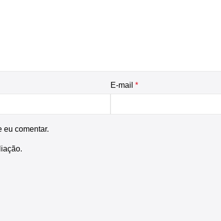
E-mail
*
e eu comentar.
liação.