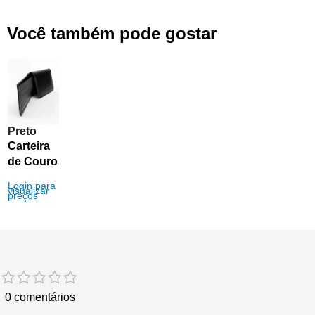
Você também pode gostar​
Preto
Carteira
de Couro
Legitimo
Login para
visualizar
Lap
preços
0 comentários