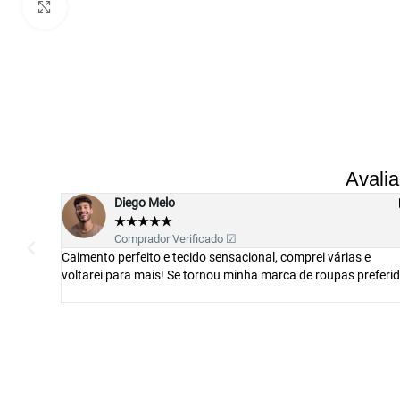
Clique para ampliar
Avali
Mauricio Costa
★
★
★
★
★
Comprador Verificado ☑
várias e
Camisa muito boa com tecido diferenciado. O caimento
upas preferida
perfeito. Todos os passos do seu pedido são informado
entrega. Excelente!!!