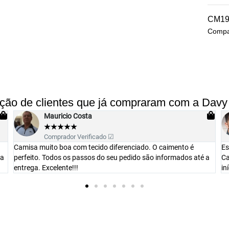
CM19
Compat
ação de clientes que já compraram com a Davy
Luiz Lavachi
★
★
★
★
★
Comprador Verificado ☑
 é
Estou impressionado com a qualidade da peça recebida.
s até a
Caimento perfeito e preço acessível. Parabéns amigos e foi o
início de uma parceria duradoura.