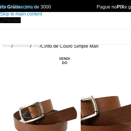
Skip to navigation
e Grátis
acima de 3000
Pague no
PIX
e ga
Skip to main content
Procurar
Cinto de Couro Simple Man
Início
Acessórios
Cinto
VENDI
DO