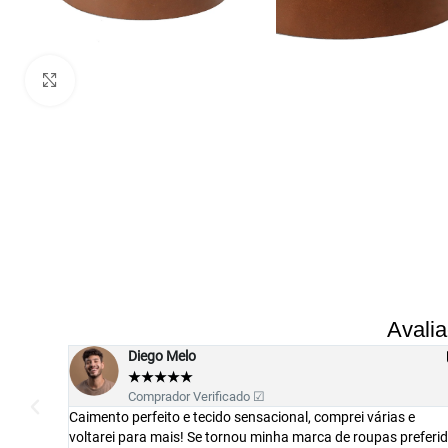
Clique para ampliar
Avali
Mauricio Costa
★
★
★
★
★
Comprador Verificado ☑
as e
Camisa muito boa com tecido diferenciado. O caimento é
s preferida
perfeito. Todos os passos do seu pedido são informados at