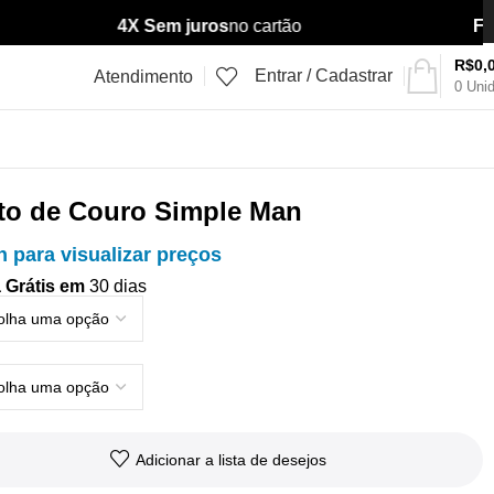
4X Sem juros
no cartão
Fret
R$
0,
Entrar / Cadastrar
Atendimento
0
Uni
to de Couro Simple Man
n para visualizar preços
 Grátis em
30 dias
Adicionar a lista de desejos