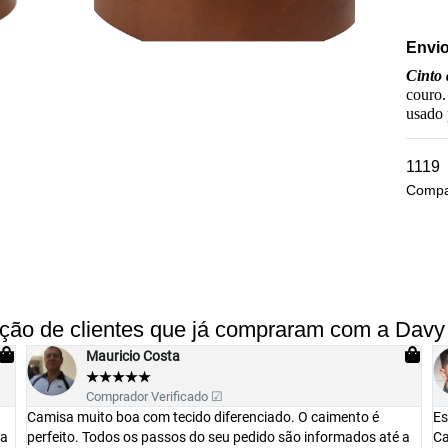
Envio
Cinto
couro.
usado 
1119
Compat
ação de clientes que já compraram com a Davy
Luiz Lavachi
★
★
★
★
★
Comprador Verificado ☑
Estou impressionado com a qualidade da peça recebida.
é a
Caimento perfeito e preço acessível. Parabéns amigos e foi o