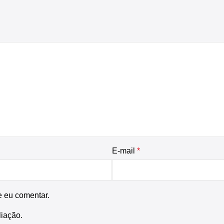
E-mail
*
e eu comentar.
liação.