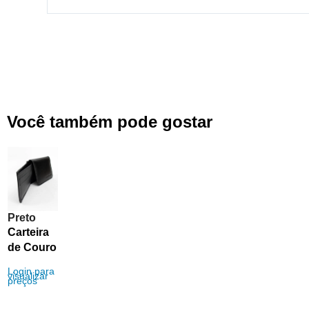
entrega. Excelente!!!
Você também pode gostar​
Preto
Carteira
de Couro
Legitimo
Login para
visualizar
Lap
preços