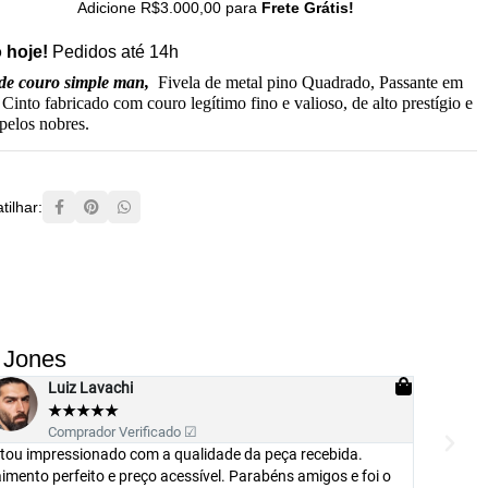
Adicione
R$
3.000,00
para
Frete Grátis!
 hoje!
Pedidos até 14h
 de couro simple man
,
Fivela de metal pino Quadrado, Passante em
 Cinto fabricado com couro legítimo fino e valioso, de alto prestígio e
pelos nobres.
ilhar:
 Jones
Eduardo dos Santos
★
★
★
★
★
Comprador Verificado ✔
O Interessante desta camiseta é que apesar del ser básica, não
Camise
parece ser. Ela modela o corpo. Nunca tive uma básica tão