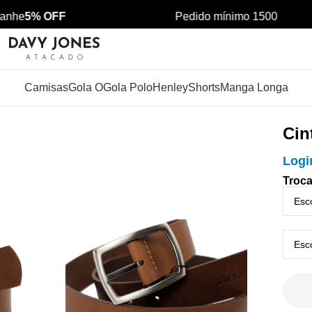
nhe
5% OFF
Pedido mínimo 1500
Camisas
Gola O
Gola Polo
Henley
Shorts
Manga Longa
Cin
Logi
Troca