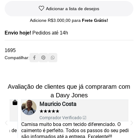
Adicionar a lista de desejos
Adicione
R$
3.000,00
para
Frete Grátis!
Envio hoje!
Pedidos até 14h
1695
Compatilhar:
Avaliação de clientes que já compraram com
a Davy Jones
Mauricio Costa
★
★
★
★
★
Comprador Verificado ☑
Camisa muito boa com tecido diferenciado. O
Es
 de
caimento é perfeito. Todos os passos do seu pedido
re
são informados até a entrega. Excelente!!!
Pa