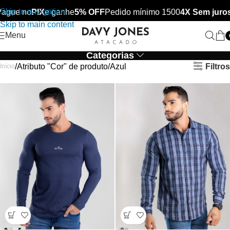
Skip to navigation
ague no
PIX
e ganhe
5% OFF
Pedido mínimo 1500
4X Sem juro
Skip to main content
Menu
Categorias
Filtros
Atributo "Cor" de produto
Azul
Início