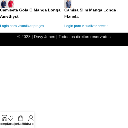
Camiseta Gola O Manga Longa
Camisa Slim Manga Longa
Amethyst
Flanela
Login para visualizar preços
Login para visualizar preços
© 2023 | Davy Jones | Todos os direitos reservados
omprar
Desejos
Sacola
Minha conta