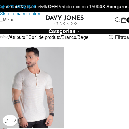
Skip to navigation
ague no
PIX
e ganhe
5% OFF
Pedido mínimo 1500
4X Sem juros
Skip to main content
Menu
Categorias
Filtros
Atributo "Cor" de produto
Branco/Bege
Início