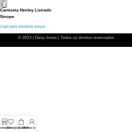
Camiseta Henley Listrado
Sinope
Login para visualizar preços
© 2023 | Davy Jones | Todos os direitos reservados
omprar
Desejos
Sacola
Minha conta